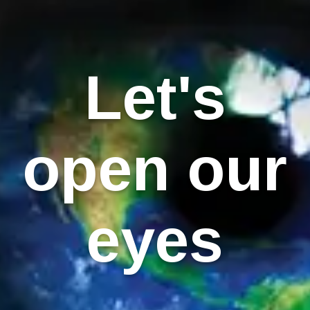
Let's
open our
eyes