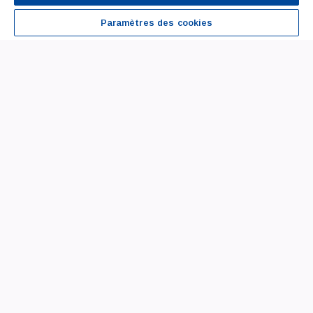
Paramètres des cookies
Dernières nouvelles
THÉA
Théa rejoint Initiative Pharma : enjeux et