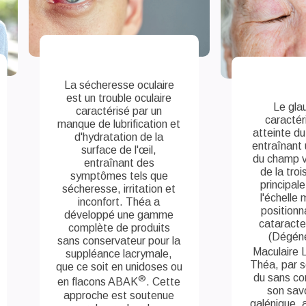
La sécheresse oculaire
est un trouble oculaire
Le gla
caractérisé par un
caractér
manque de lubrification et
atteinte du
d'hydratation de la
entraînant 
surface de l'œil,
du champ vi
entraînant des
de la tro
symptômes tels que
principal
sécheresse, irritation et
l'échelle
inconfort. Théa a
positionn
développé une gamme
cataracte
complète de produits
(Dégén
sans conservateur pour la
Maculaire L
suppléance lacrymale,
Théa, par s
que ce soit en unidoses ou
du sans co
®
en flacons ABAK
. Cette
son savo
approche est soutenue
galénique, 