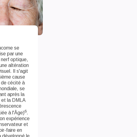
ucome se
ise par une
 nerf optique,
une altération
suel. Il s'agit
isième cause
e de cécité à
 mondiale, se
ant après la
 et la DMLA
érescence
6
iée à l'Âge)
.
on expérience
nservateur et
ir-faire en
a développé le