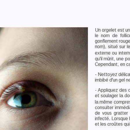
Un orgelet est un
le nom de follic
gonflement rouge,
nom), situé sur l
externe ou intern
qu'il mûrit, une 
Cependant, en ca
- Nettoyez délic
imbibé d'un gel 
- Appliquez des 
et soulager la do
la même compre
consulter immédi
de vous gratter 
infecté. Lorsque 
et les croûtes qu