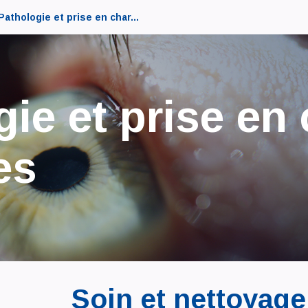
Pathologie et prise en char...
gie et prise en
es
Soin et nettoyage