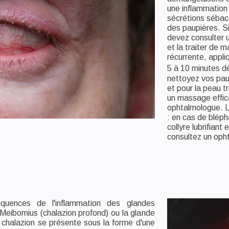
une inflammation
sécrétions sébacé
des paupières. Si
devez consulter u
et la traiter de 
récurrente, appl
5 à 10 minutes d
nettoyez vos paup
et pour la peau t
un massage effic
ophtalmologue. L
: en cas de blépha
collyre lubrifiant
consultez un oph
quences de l'inflammation des glandes
Meibomius (chalazion profond) ou la glande
e chalazion se présente sous la forme d'une