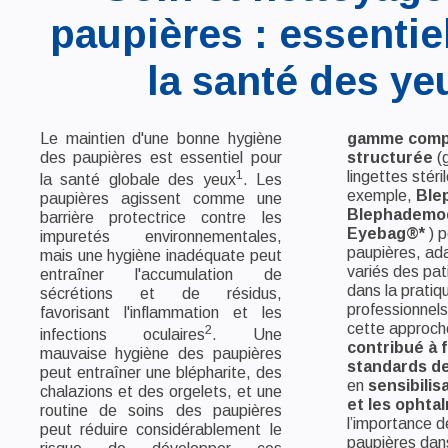
paupières : essentie
la santé des ye
Le maintien d'une bonne hygiène
gamme compl
des paupières est essentiel pour
structurée
(g
1
lingettes stér
la santé globale des yeux
. Les
exemple,
Ble
paupières agissent comme une
Blephademod
barrière protectrice contre les
Eyebag®*
) p
impuretés environnementales,
paupières, ad
mais une hygiène inadéquate peut
variés des pat
entraîner l'accumulation de
dans la pratiq
sécrétions et de résidus,
professionnels
favorisant l'inflammation et les
cette approch
2
infections oculaires
. Une
contribué à f
mauvaise hygiène des paupières
standards de
peut entraîner une blépharite, des
en
sensibilis
chalazions et des orgelets, et une
et les ophta
routine de soins des paupières
l’importance d
peut réduire considérablement le
paupières dans