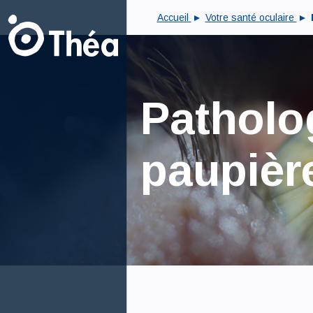
Accueil
Votre santé oculaire
Patholo
paupièr