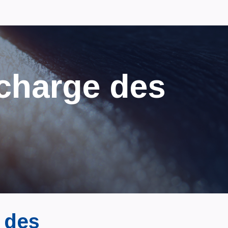
 charge des
 des