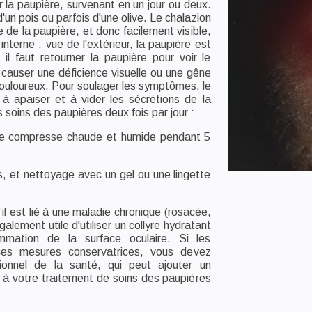
 la paupière, survenant en un jour ou deux.
, d'un pois ou parfois d'une olive. Le chalazion
e de la paupière, et donc facilement visible,
 interne : vue de l'extérieur, la paupière est
il faut retourner la paupière pour voir le
causer une déficience visuelle ou une gêne
douloureux. Pour soulager les symptômes, le
 à apaiser et à vider les sécrétions de la
 soins des paupières deux fois par jour :
une compresse chaude et humide pendant 5
 et nettoyage avec un gel ou une lingette
il est lié à une maladie chronique (rosacée,
galement utile d'utiliser un collyre hydratant
flammation de la surface oculaire. Si les
es mesures conservatrices, vous devez
ionnel de la santé, qui peut ajouter un
e à votre traitement de soins des paupières