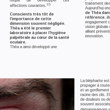
risque de développer ces
traitement des
3;5
affections courantes.
Aujourd’hui en
de Théa dans
Conscients très tôt de
référence
, i
l’importance de cette
engagement c
dimension souvent négligée
,
vision globale 
Théa a été le premier
alliant prévent
laboratoire à placer l’hygiène
innovation.
palpébrale au cœur de la santé
oculaire.
Théa a ainsi développé une
La blépharite est
propager à toutes
et un gonflement 
racine des cils. 
de douleurs ou d
souvent associés 
démangeaisons e