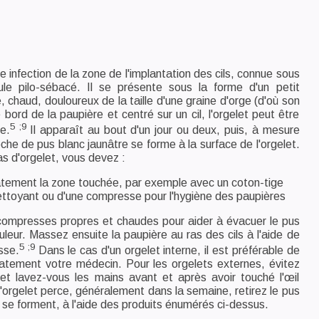
e infection de la zone de l'implantation des cils, connue sous
ule pilo-sébacé. Il se présente sous la forme d'un petit
 chaud, douloureux de la taille d'une graine d'orge (d'où son
e bord de la paupière et centré sur un cil, l'orgelet peut être
5 ;9
e.
Il apparaît au bout d'un jour ou deux, puis, à mesure
poche de pus blanc jaunâtre se forme à la surface de l'orgelet.
s d'orgelet, vous devez :
atement la zone touchée, par exemple avec un coton-tige
nettoyant ou d'une compresse pour l'hygiène des paupières
compresses propres et chaudes pour aider à évacuer le pus
uleur. Massez ensuite la paupière au ras des cils à l'aide de
5 ;9
sse.
Dans le cas d'un orgelet interne, il est préférable de
atement votre médecin. Pour les orgelets externes, évitez
et lavez-vous les mains avant et après avoir touché l'œil
l'orgelet perce, généralement dans la semaine, retirez le pus
i se forment, à l'aide des produits énumérés ci-dessus.