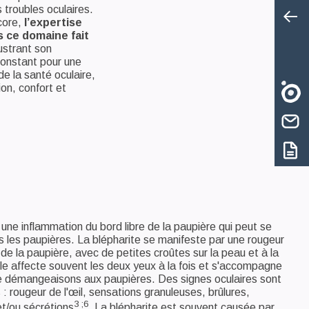
 troubles oculaires.
core,
l’expertise
 ce domaine fait
llustrant son
onstant pour une
de la santé oculaire,
ion, confort et
 une inflammation du bord libre de la paupière qui peut se
 les paupières. La blépharite se manifeste par une rougeur
de la paupière, avec de petites croûtes sur la peau et à la
Elle affecte souvent les deux yeux à la fois et s'accompagne
e démangeaisons aux paupières. Des signes oculaires sont
: rougeur de l'œil, sensations granuleuses, brûlures,
3 ;6
t/ou sécrétions
. La blépharite est souvent causée par