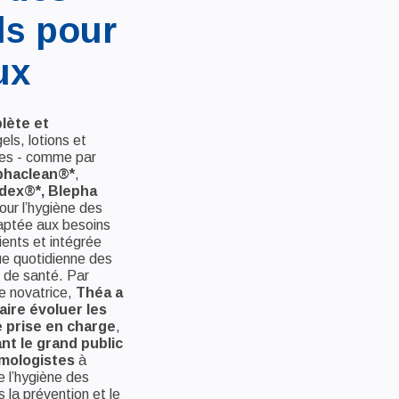
ls pour
ux
ète et
els, lotions et
iles - comme par
phaclean®*
,
ex®*, Blepha
our l’hygiène des
aptée aux besoins
ients et intégrée
ue quotidienne des
 de santé. Par
e novatrice,
Théa a
aire évoluer les
 prise en charge
,
ant le grand public
lmologistes
à
e l’hygiène des
 la prévention et le