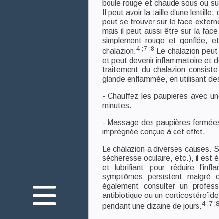
boule rouge et chaude sous ou sur
Il peut avoir la taille d'une lentille
peut se trouver sur la face extern
mais il peut aussi être sur la face
simplement rouge et gonflée, et 
4 ;7 ;8
chalazion.
Le chalazion peut 
et peut devenir inflammatoire et 
traitement du chalazion consiste
glande enflammée, en utilisant des
- Chauffez les paupières avec 
minutes.
- Massage des paupières fermées,
imprégnée conçue à cet effet.
Le chalazion a diverses causes. S’
Nous connaître
sécheresse oculaire, etc.), il est é
et lubrifiant pour réduire l'in
Nos engagements
symptômes persistent malgré c
également consulter un profess
Votre santé oculaire
antibiotique ou un corticostéroïd
4 ;7 ;8
pendant une dizaine de jours.
Innovation