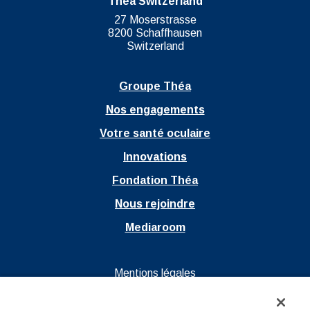
Théa Switzerland
27 Moserstrasse
8200 Schaffhausen
Switzerland
Groupe Théa
Nos engagements
Votre santé oculaire
Innovations
Fondation Théa
Nous rejoindre
Mediaroom
Ouvrir dans un nouvel onglet
Mentions légales
Ouvrir dans un nouvel onglet
Politique de confidentialité