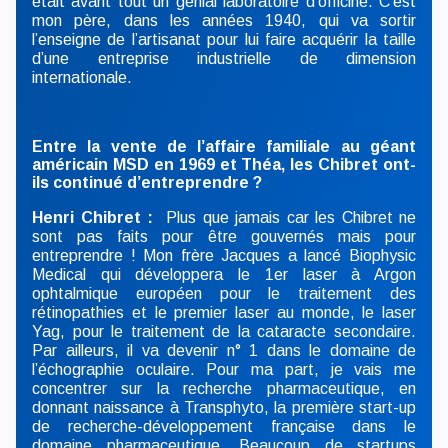
était avant tout un génial laboratoire d’officine. C’est
mon père, dans les années 1940, qui va sortir
l’enseigne de l’artisanat pour lui faire acquérir la taille
d’une entreprise industrielle de dimension
internationale.
Entre la vente de l’affaire familiale au géant
américain MSD en 1969 et Théa, les Chibret ont-
ils continué d’entreprendre ?
Henri Chibret :
Plus que jamais car les Chibret ne
sont pas faits pour être gouvernés mais pour
entreprendre ! Mon frère Jacques a lancé Biophysic
Medical qui développera le 1er laser à Argon
ophtalmique européen pour le traitement des
rétinopathies et le premier laser au monde, le laser
Yag, pour le traitement de la cataracte secondaire.
Par ailleurs, il va devenir n° 1 dans le domaine de
l’échographie oculaire. Pour ma part, je vais me
concentrer sur la recherche pharmaceutique, en
donnant naissance à Transphyto, la première start-up
de recherche-développement française dans le
domaine pharmaceutique. Beaucoup de startups