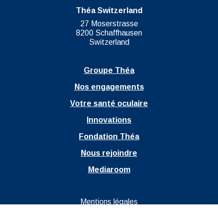
Théa Switzerland
27 Moserstrasse
8200 Schaffhausen
Switzerland
Groupe Théa
Nos engagements
Votre santé oculaire
Innovations
Fondation Théa
Nous rejoindre
Mediaroom
Ouvrir dans un nouvel onglet
Mentions légales
Ouvrir dans un nouvel onglet