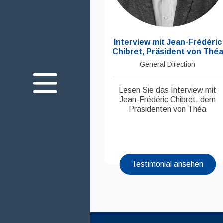
Über uns
Interview mit Jean-Frédéric
Chibret, Präsident von Théa
Unser Engagement
General Direction
Die Gesundheit Ihrer
Augen
Lesen Sie das Interview mit
Jean-Frédéric Chibret, dem
Innovation
Präsidenten von Théa
Join us
Kontakt
Testimonial ansehen
Medien
Théa Academy