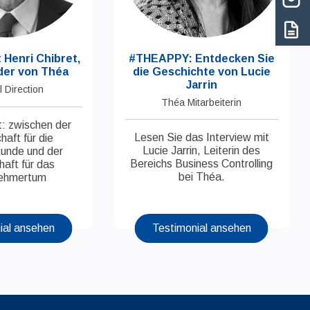
 Henri Chibret,
#THEAPPY: Entdecken Sie
er von Théa
die Geschichte von Lucie
Jarrin
 Direction
Théa Mitarbeiterin
t: zwischen der
Lesen Sie das Interview mit
haft für die
Lucie Jarrin, Leiterin des
kunde und der
Bereichs Business Controlling
haft für das
bei Théa.
ehmertum
ial ansehen
Testimonial ansehen