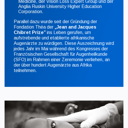
Medicine, der Vision Loss Expert Group und der
Anglia Ruskin University Higher Education
Corporation.
Parallel dazu wurde seit der Gründung der
Fondation Théa der
„Jean and Jacques
Chibret Prize”
ins Leben gerufen, um
aufstrebende und etablierte afrikanische
Augenärzte zu würdigen. Diese Auszeichnung wird
jedes Jahr im Mai während des Kongresses der
Französischen Gesellschaft für Augenheilkunde
(SFO) im Rahmen einer Zeremonie verliehen, an
der über hundert Augenärzte aus Afrika
teilnehmen.