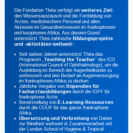
Die Fondation Théa verfolgt ein
weiteres Ziel:
den Wissensaustausch und die Fortbildung von
Ärzten, medizinischem Personal und allen
Akteuren im Gesundheitswesen im frankophonen
und lusophonen Afrika. Aus diesem Grund
unterstützt Théa zahlreiche
Bildungsprojekte
und -aktivitäten weltweit:
Seit sieben Jahren unterstützt Théa das
Programm „
Teaching the Teacher
” des ICO
(International Council of Ophthalmology), um die
Ausbildung im Bereich der Augenheilkunde zu
verbessern und den Bedarf an Augenversorgung
im frankophonen Afrika zu decken.
Jährliche Vergabe von
Stipendien für
Facharztausbildungen
durch die IOFF für
frankophone Ärzte.
Bereitstellung von
E-Learning-Ressourcen
durch die COUF für das ganze frankophone
Afrika.
Übersetzung und Verbreitung
von Daten
zur Blindheit weltweit in Zusammenarbeit mit
der London School of Hygiene & Tropical