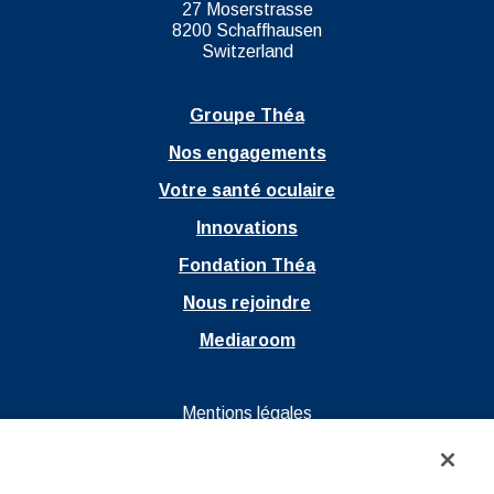
27 Moserstrasse
8200 Schaffhausen
Switzerland
Groupe Théa
Nos engagements
Votre santé oculaire
Innovations
Fondation Théa
Nous rejoindre
Mediaroom
Ouvrir dans un nouvel onglet
Mentions légales
Ouvrir dans un nouvel onglet
Politique de confidentialité
Ouvrir dans un nouvel onglet
CGU