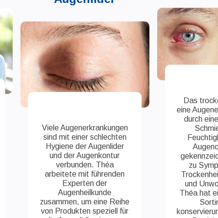
Das trock
eine Augene
durch ein
Viele Augenerkrankungen
Schmie
sind mit einer schlechten
Feuchtigk
Hygiene der Augenlider
Augeno
und der Augenkontur
gekennzeic
verbunden. Théa
zu Symp
arbeitete mit führenden
Trockenhei
Experten der
und Unwoh
Augenheilkunde
Théa hat e
zusammen, um eine Reihe
Sorti
von Produkten speziell für
konservierun