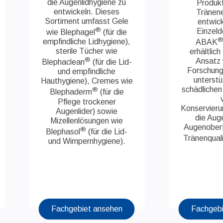
die Augenlidhygiene zu
Produkt
entwickeln. Dieses
Tränen
Sortiment umfasst Gele
entwick
®
Einzeld
wie Blephagel
(für die
empfindliche Lidhygiene),
ABAK
sterile Tücher wie
erhältlich
®
Ansatz 
Blephaclean
(für die Lid-
Forschung
und empfindliche
unterstü
Hauthygiene), Cremes wie
schädlichen
®
Blephaderm
(für die
Pflege trockener
Konservieru
Augenlider) sowie
die Auge
Mizellenlösungen wie
Augenoberf
®
Blephasol
(für die Lid-
Tränenqual
und Wimpernhygiene).
Fachgebiet ansehen
Fachgebi