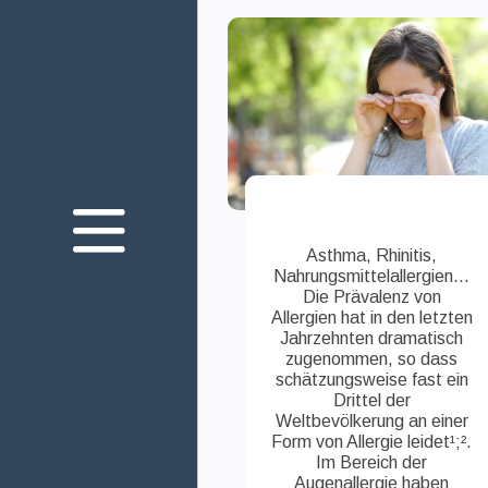
Über uns
Unser Engagement
Die Gesundheit Ihrer
Augen
Asthma, Rhinitis,
Innovation
Nahrungsmittelallergien...
Die Prävalenz von
Allergien hat in den letzten
Jahrzehnten dramatisch
zugenommen, so dass
Join us
schätzungsweise fast ein
Drittel der
Kontakt
Weltbevölkerung an einer
Medien
Form von Allergie leidet¹;².
Im Bereich der
Théa Academy
Augenallergie haben