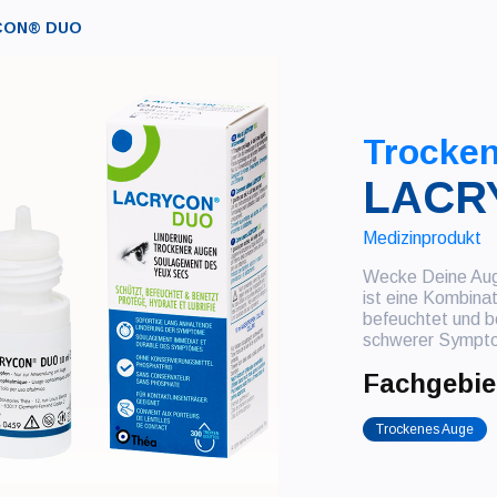
CON® DUO
Trocke
LACR
Medizinprodukt
Wecke Deine Au
ist eine Kombinat
befeuchtet und b
schwerer Sympto
Fachgebie
Trockenes Auge