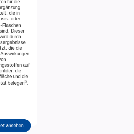
en für die
ergänzung
elt, die in
osis- oder
®
-Flaschen
 sind. Dieser
wird durch
sergebnisse
tzt, die die
 Auswirkungen
von
ngsstoffen auf
nlider, die
läche und die
5
ität belegen
.
et ansehen