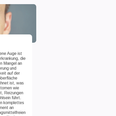
ene Auge ist
rkrankung, die
en Mangel an
rung und
eit auf der
berfläche
hnet ist, was
tomen wie
t, Reizungen
lsein führt.
in komplettes
ment an
gsmittelfreien