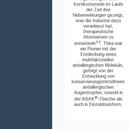
Kortikosteroide im Laufe
der Zeit ihre
Nebenwirkungen gezeigt,
was die Industrie dazu
veranlasst hat,
therapeutische
Alternativen zu
3;4
entwickeln
. Théa war
ein Pionier mit der
Entdeckung eines
multifaktoriellen
antiallergischen Moleküls,
gefolgt von der
Entwicklung von
konservierungsmittelfreien
antiallergischen
Augentropfen, sowohl in
®
der ABAK
-Flasche als
auch in Einzeldosisform.