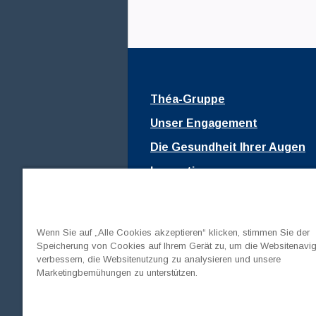
Théa-Gruppe
Unser Engagement
Die Gesundheit Ihrer Augen
Innovationen
Fondation Théa
Join us
Wenn Sie auf „Alle Cookies akzeptieren“ klicken, stimmen Sie der
Medien
Speicherung von Cookies auf Ihrem Gerät zu, um die Websitenavig
verbessern, die Websitenutzung zu analysieren und unsere
Marketingbemühungen zu unterstützen.
Switzerland