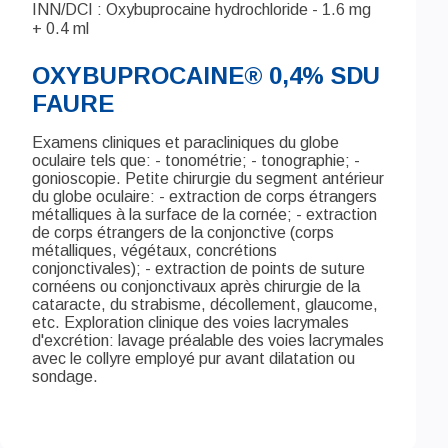
INN/DCI : Oxybuprocaine hydrochloride - 1.6 mg
+ 0.4 ml
OXYBUPROCAINE® 0,4% SDU
FAURE
Examens cliniques et paracliniques du globe
oculaire tels que: - tonométrie; - tonographie; -
gonioscopie. Petite chirurgie du segment antérieur
du globe oculaire: - extraction de corps étrangers
métalliques à la surface de la cornée; - extraction
de corps étrangers de la conjonctive (corps
métalliques, végétaux, concrétions
conjonctivales); - extraction de points de suture
cornéens ou conjonctivaux après chirurgie de la
cataracte, du strabisme, décollement, glaucome,
etc. Exploration clinique des voies lacrymales
d'excrétion: lavage préalable des voies lacrymales
avec le collyre employé pur avant dilatation ou
sondage.