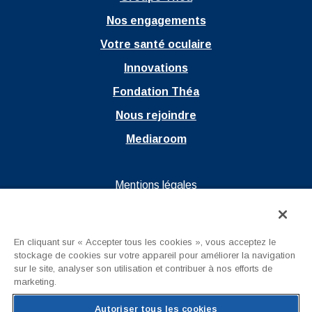
Nos engagements
Votre santé oculaire
Innovations
Fondation Théa
Nous rejoindre
Mediaroom
Ouvrir dans un nouvel onglet
Mentions légales
Ouvrir dans un nouvel onglet
Politique de confidentialité
Ouvrir dans un nouvel onglet
CGU
En cliquant sur « Accepter tous les cookies », vous acceptez le
stockage de cookies sur votre appareil pour améliorer la navigation
Nous contacter
sur le site, analyser son utilisation et contribuer à nos efforts de
marketing.
Autoriser tous les cookies