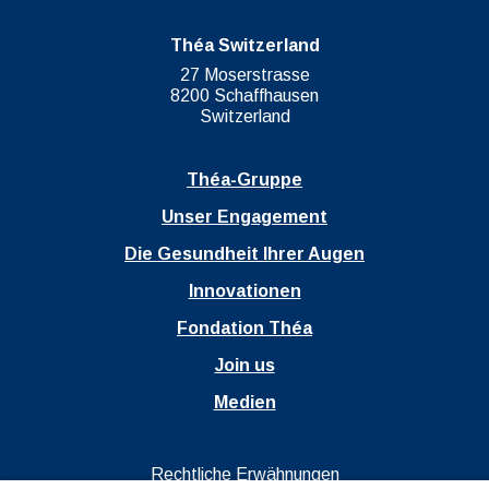
Théa Switzerland
27 Moserstrasse
8200 Schaffhausen
Switzerland
Théa-Gruppe
Unser Engagement
Die Gesundheit Ihrer Augen
Innovationen
Fondation Théa
Join us
Medien
Ouvrir dans un nouvel onglet
Rechtliche Erwähnungen