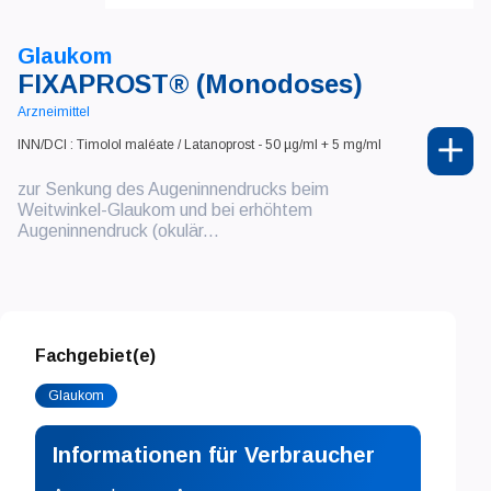
Glaukom
FIXAPROST® (Monodoses)
Arzneimittel
INN/DCI : Timolol maléate / Latanoprost - 50 µg/ml + 5 mg/ml
zur Senkung des Augeninnendrucks beim
Weitwinkel-Glaukom und bei erhöhtem
Augeninnendruck (okulär...
Fachgebiet(e)
Glaukom
Informationen für Verbraucher