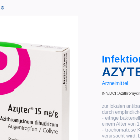
R®
Infektio
AZYT
Arzneimittel
INN/DCI : Azithromyci
zur lokalen antiba
durch empfindlic
- eitrige bakterie
einem Alter von 
- trachomatöse Ko
verursacht wird, 