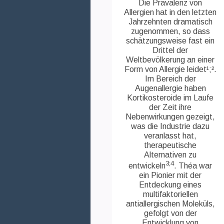
Die Prävalenz von
Kontakt
Allergien hat in den letzten
Jahrzehnten dramatisch
Medien
zugenommen, so dass
schätzungsweise fast ein
Théa Academy
Drittel der
Weltbevölkerung an einer
Form von Allergie leidet¹;².
Im Bereich der
Augenallergie haben
Kortikosteroide im Laufe
der Zeit ihre
Nebenwirkungen gezeigt,
was die Industrie dazu
veranlasst hat,
therapeutische
Alternativen zu
3;4
entwickeln
. Théa war
ein Pionier mit der
Entdeckung eines
multifaktoriellen
antiallergischen Moleküls,
gefolgt von der
Entwicklung von