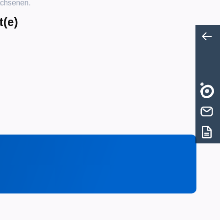
achsenen.
t(e)