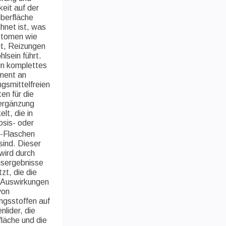
eit auf der
berfläche
hnet ist, was
tomen wie
t, Reizungen
lsein führt.
in komplettes
ment an
gsmittelfreien
en für die
ergänzung
lt, die in
osis- oder
-Flaschen
 sind. Dieser
wird durch
sergebnisse
zt, die die
 Auswirkungen
von
ngsstoffen auf
nlider, die
läche und die