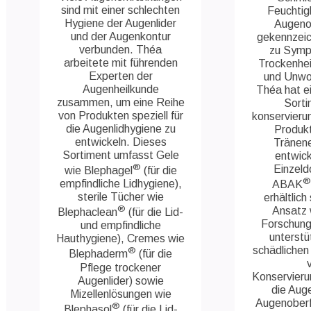
sind mit einer schlechten
Feuchtigk
Hygiene der Augenlider
Augeno
und der Augenkontur
gekennzeic
verbunden. Théa
zu Symp
arbeitete mit führenden
Trockenhei
Experten der
und Unwoh
Augenheilkunde
Théa hat e
zusammen, um eine Reihe
Sorti
von Produkten speziell für
konservierun
die Augenlidhygiene zu
Produkt
entwickeln. Dieses
Tränen
Sortiment umfasst Gele
entwicke
®
Einzeld
wie Blephagel
(für die
®
empfindliche Lidhygiene),
ABAK
sterile Tücher wie
erhältlich
®
Ansatz 
Blephaclean
(für die Lid-
Forschung
und empfindliche
unterstüt
Hauthygiene), Cremes wie
schädlichen
®
Blephaderm
(für die
Pflege trockener
Konservieru
Augenlider) sowie
die Auge
Mizellenlösungen wie
Augenoberf
®
Blephasol
(für die Lid-