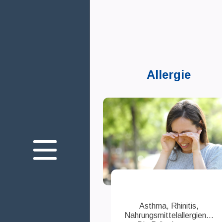
Allergie
Über uns
Unser Engagement
Die Gesundheit Ihrer
Augen
Innovation
Asthma, Rhinitis,
Join us
Nahrungsmittelallergien...