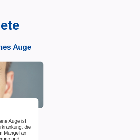
ete
nes Auge
ene Auge ist
rkrankung, die
en Mangel an
rung und